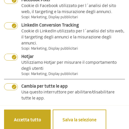
Cookie di Facebook utilizzato per l´analisi del sito
web, il targeting e la misurazione degli annunci.
Scopi
:
Marketing, Display pubblicitari
Indemnisation
LinkedIn Conversion Tracking
Cookie di LinkedIn utilizzato per l´analisi del sito web,
il targeting degli annunci e la misurazione degli
Compensation
annunci.
Scopi
:
Marketing, Display pubblicitari
Hotjar
Utilizziamo Hotjar per misurare il comportamento
degli utenti
Scopi
:
Marketing, Display pubblicitari
Cambia per tutte le app
Consulenza patrimoniale
Usa questo interruttore per abilitare/disabilitare
tutte le app.
Guida finanziaria
Carriera di consulente finanziario
Accetta tutto
Salva la selezione