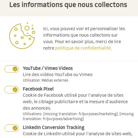
Soodmattenstrasse 4
Les informations que nous collectons
CH-8134 Adliswil (ZH)
Tel.:
+41 43 377 13 00
Fax:
+41 43 377 13 01
www.svag.ch/fr/
Ici, vous pouvez voir et personnaliser les
informations que nous collectons sur
Pour toute suggestion relative à la création ou toute
vous.
Pour en savoir plus, merci de lire
question relative au contenu de ces pages web, veuillez
notre
politique de confidentialité
.
envoyer un courrier électronique à:
info(at)svag.com
.
Publié par la division Marketing, Adliswil (ZH).
YouTube / Vimeo Videos
© SVAG Schweizer Vermögensberatung
Lire des vidéos YouTube ou Vimeo
Aktiengesellschaft, Adliswil (ZH).
Utilisation
:
Médias externes
Tous droits réservés.
Facebook Pixel
Informations juridiques
Cookie de Facebook utilisé pour l'analyse de sites
La société SVAG Conseil en Patrimoine Suisse vérifie et
web, le ciblage publicitaire et la mesure d'audience
actualise régulièrement les informations sur ses pages
des annonces.
web. Il est cependant possible que certaines données
Utilisations
:
[missing translation: fr/purposes/marketing], [missing
aient entre temps subi une modification. Nous déclinons
translation: fr/purposes/advertising]
toute responsabilité ou garantie pour l’actualité,
LinkedIn Conversion Tracking
l’exactitude et la perfection des informations et données
Cookie de LinkedIn utilisé pour l'analyse de sites web,
mises à disposition ici. Il en va de même pour tous les sites