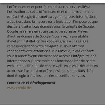
rapports concernant les activités pour l’exploitant de
l’offre Internet et pour fournir d’autres services liés à
l’utilisation de cette offre Internet et d’Internet. Le cas
échéant, Google transmettra également ces informations
à des tiers dans la mesure où la législation l’impose ou que
des tiers traitent ces données pour le compte de Google:
Google ne reliera en aucun cas votre adresse IP avec
d’autres données de Google. Vous avez la possibilité
d’éviter l’installation des cookies grâce à un réglage
correspondant de votre navigateur ; nous attirons
cependant votre attention sur le fait que, le cas échéant,
vous n’aurez éventuellement pas accès à l’intégralité des
informations ou l’ensemble des fonctionnalités de ce site
web. Par l’utilisation de ce site web, vous vous déclarez en
accord sur l’art et la manière ainsi que sur les buts cités
dont Google traite les données recueillies sur vous.
Conception et développement
www.credia.de