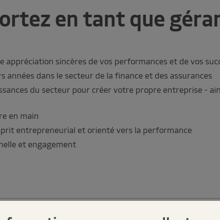
ortez en tant que géran
ne appréciation sincères de vos performances et de vos suc
s années dans le secteur de la finance et des assurances
issances du secteur pour créer votre propre entreprise - a
ère en main
prit entrepreneurial et orienté vers la performance
nnelle et engagement