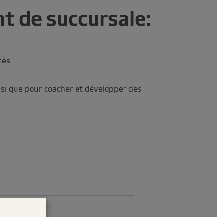
t de succursale:
cès
insi que pour coacher et développer des