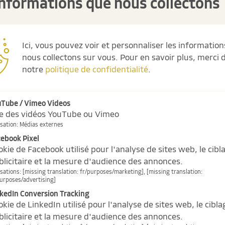
informations que nous collectons
s 4 avantages princip
Ici, vous pouvez voir et personnaliser les informatio
nous collectons sur vous.
Pour en savoir plus, merci d
notre
politique de confidentialité
.
uTube / Vimeo Videos
re des vidéos YouTube ou Vimeo
isation
:
Médias externes
ebook Pixel
okie de Facebook utilisé pour l'analyse de sites web, le cibl
blicitaire et la mesure d'audience des annonces.
isations
:
[missing translation: fr/purposes/marketing], [missing translation:
purposes/advertising]
kedIn Conversion Tracking
kie de LinkedIn utilisé pour l'analyse de sites web, le cibla
blicitaire et la mesure d'audience des annonces.