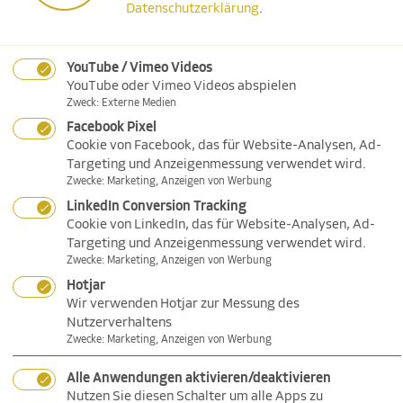
Datenschutzerklärung
.
Analyse starten
YouTube / Vimeo Videos
YouTube oder Vimeo Videos abspielen
Zweck
:
Externe Medien
Individuelle Beratung in Ihrer Nähe
Facebook Pixel
Cookie von Facebook, das für Website-Analysen, Ad-
Vermögensberater*in
Targeting und Anzeigenmessung verwendet wird.
finden
Zwecke
:
Marketing, Anzeigen von Werbung
LinkedIn Conversion Tracking
Cookie von LinkedIn, das für Website-Analysen, Ad-
In einer zunehmend komplexen Welt ist es besser,
Targeting und Anzeigenmessung verwendet wird.
kompetenten Rat und Hilfe in finanziellen Fragen
Zwecke
:
Marketing, Anzeigen von Werbung
einzuholen. Unsere Vermögensberater*innen helfen Ihnen
Hotjar
dabei, die richtigen Entscheidungen zu treffen. Suchen Sie
Wir verwenden Hotjar zur Messung des
ganz einfach anhand Ihres Wohnortes Ihre neue
Nutzerverhaltens
persönliche Vermögensberaterin oder Ihren neuen
Zwecke
:
Marketing, Anzeigen von Werbung
persönlichen Vermögensberater. Unsere
Vermögensberater*innen richten sich danach, wann Sie
Alle Anwendungen aktivieren/deaktivieren
Zeit haben und besuchen Sie auch zu Hause – selbst am
Nutzen Sie diesen Schalter um alle Apps zu