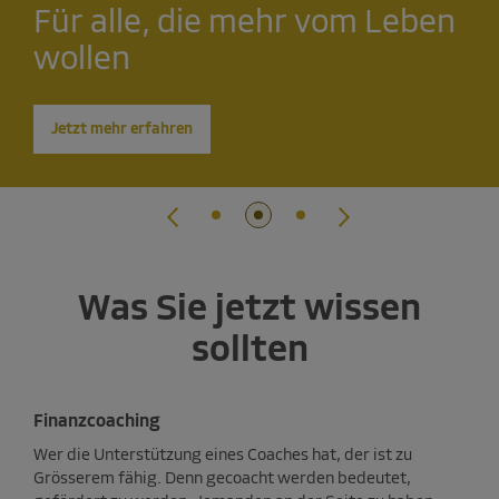
Ein guter Coach ist Gold wert
Jetzt Vermögensberaterin
Für alle, die mehr vom Leben
Ein guter Coach ist Gold wert
Jetzt Vermögensberaterin
werden
wollen
werden
Jetzt mehr erfahren
Jetzt mehr erfahren
Jetzt mehr erfahren
Jetzt mehr erfahren
Jetzt mehr erfahren
Was Sie jetzt wissen
sollten
Finanzcoaching
Wer die Unterstützung eines Coaches hat, der ist zu
Grösserem fähig. Denn gecoacht werden bedeutet,