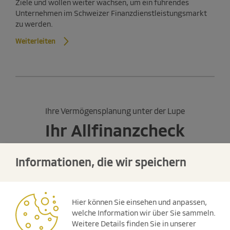
Ziele und wollen weiter wachsen, um ein führendes
Unternehmen im Schweizer Finanzdienstleistungsmarkt
zu werden.
Weiterleiten
Ihre Vermögensplanung unter der Lupe
Ihr Allfinanzcheck
Informationen, die wir speichern
Machen Sie den interaktiven Test
und finden Sie heraus, wie Sie durch
ein Beratungsgespräch profitieren
Hier können Sie einsehen und anpassen,
können.
welche Information wir über Sie sammeln.
Weitere Details finden Sie in unserer